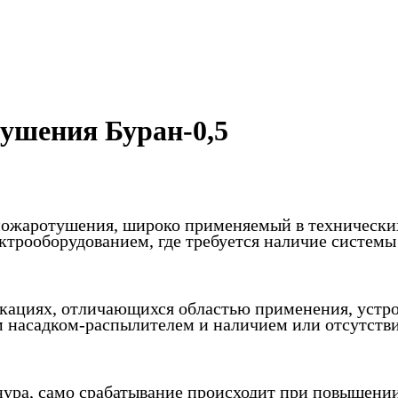
ушения Буран-0,5
пожаротушения, широко применяемый в технических
трооборудованием, где требуется наличие систем
кациях, отличающихся областью применения, устр
 насадком-распылителем и наличием или отсутств
ура, само срабатывание происходит при повышении 