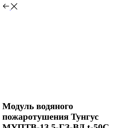
Модуль водяного
пожаротушения Тунгус
МУПТВ-13,5-ГЗ-ВД t-50С