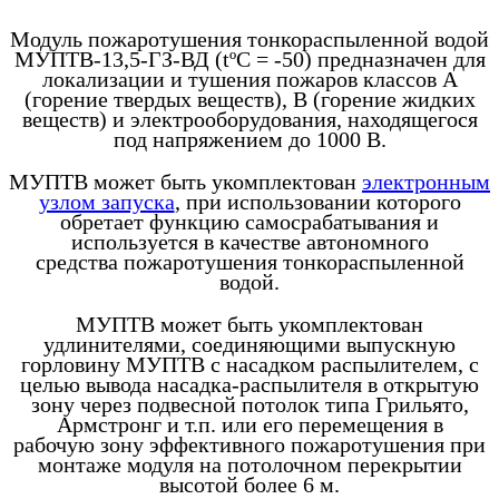
Модуль пожаротушения тонкораспыленной водой
МУПТВ-13,5-ГЗ-ВД (tºC = -50) предназначен для
локализации и тушения пожаров классов А
(горение твердых веществ), В (горение жидких
веществ) и электрооборудования, находящегося
под напряжением до 1000 В.
МУПТВ может быть укомплектован
электронным
узлом запуска
, при использовании которого
обретает функцию самосрабатывания и
используется в качестве автономного
средства пожаротушения тонкораспыленной
водой.
МУПТВ может быть укомплектован
удлинителями, соединяющими выпускную
горловину МУПТВ с насадком распылителем, с
целью вывода насадка-распылителя в открытую
зону через подвесной потолок типа Грильято,
Армстронг и т.п. или его перемещения в
рабочую зону эффективного пожаротушения при
монтаже модуля на потолочном перекрытии
высотой более 6 м.