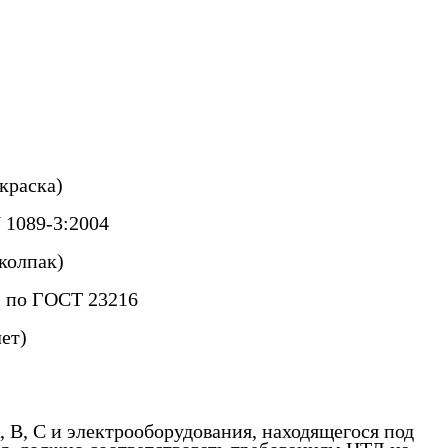
краска)
 1089-3:2004
колпак)
) по ГОСТ 23216
ет)
В, С и электрооборудования, находящегося под