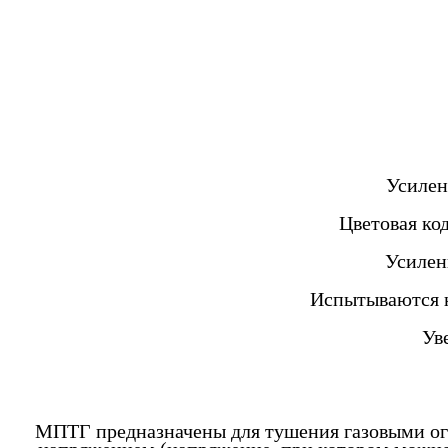
Усилен
Цветовая ко
Усилен
Испытываются н
Ув
МПТГ предназначены для тушения газовыми огн