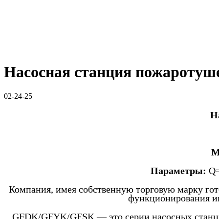
Насосная станция пожаротушен
02-24-25
Н
М
Параметры:
Q=
Компания, имея собственную торговую марку гот
функционирования ин
GFDK/GFYK/GFSK — это серии насосных станций