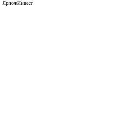
ЯрпожИнвест