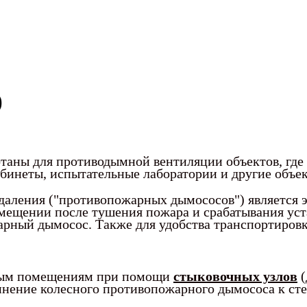
)
таны для противодымной вентиляции объектов, где
бинеты, испытательные лаборатории и другие объек
даления ("противопожарных дымососов") является 
мещении после тушения пожара и срабатывания уст
рный дымосос. Также для удобства транспортиров
мым помещениям при помощи
стыковочных узлов
(
инение колесного противопожарного дымососа к сте