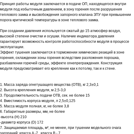
Принцип работы модуля заключается в подаче ОП, находящегося внутри
модуля под избыточным давлением, в зону горения после разрушения
теплового замка и высвобождения запорного клапана ЗПУ при превышении
порога критической температуры в зоне теплового замка.
При создании давления используется сжатый до 15 атмосфер воздух,
высокой степени очистки и осушки. Наличие индикатора давления
гарантирует возможность контроля работоспособности модуля в процессе
эксплуатации.
Эффект тушения заключается в торможении химических реакций в зоне
горения, охлаждении зоны горения вследствие разложения порошка,
разбавлении горючей среды, эффекте огнепреграждения. Конструкция
модуля предусматривает его крепление как к потолку, так и к стене.
1. Масса заряда огнетушащего вещества (ОТВ), кг 2,3±0,1
2. Высота крепления модуля, м 2,5-3,0
3. Продолжительность подачи ОТВ, сек. не более 15
4. Вместимость корпуса модуля, л 2,5±0,125
5. Масса модуля полная, кг, не более 3,8
6. Габаритные размеры, мм, не более
-высота (H) 210
-диаметр корпуса (D) 172
7. Защищаемая площадь, м², не менее, при тушении модельного очага
загораний: класса A -7 , класса B - 7